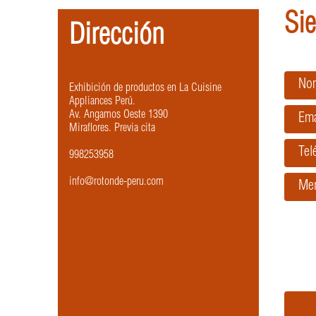
Sie
Dirección
No
Exhibición de productos en La Cuisine
Appliances Perú.
Av. Angamos Oeste 1390
Ema
Miraflores. Previa cita
Tel
998253958
info@rotonde-peru.com
Me