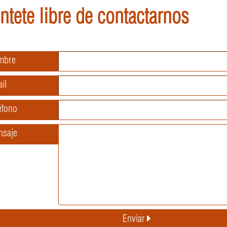
ntete libre de contactarnos
mbre
il
éfono
nsaje
Enviar